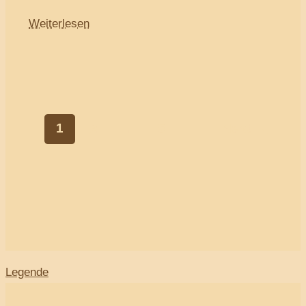
Weiterlesen
1
2
…
5
Next
→
Legende