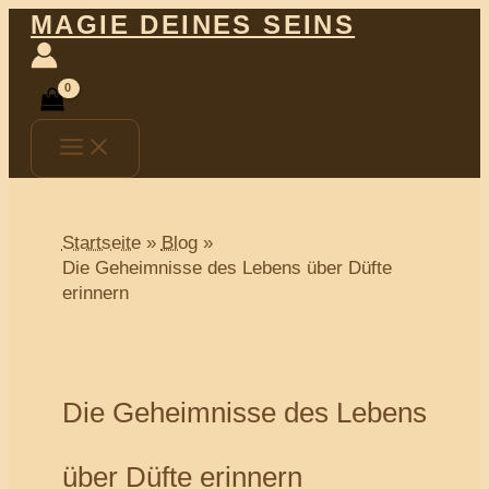
Main
Zum
Post
MAGIE DEINES SEINS
Menu
Inhalt
navigation
springen
Startseite
Blog
Die Geheimnisse des Lebens über Düfte
erinnern
Die Geheimnisse des Lebens
über Düfte erinnern