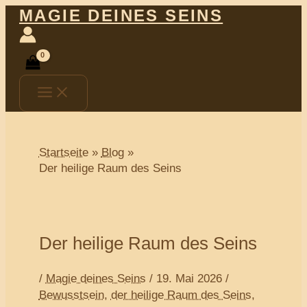
Main
Zum
Post
MAGIE DEINES SEINS
Menu
Inhalt
navigation
springen
Startseite
Blog
Der heilige Raum des Seins
Der heilige Raum des Seins
/
Magie deines Seins
/
19. Mai 2026
/
Bewusstsein
,
der heilige Raum des Seins
,