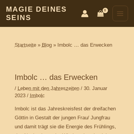
Zum
Post
Main
MAGIE DEINES
Inhalt
navigation
SEINS
Men
springen
Startseite
Blog
Imbolc … das Erwecken
Imbolc … das Erwecken
/
Leben mit den Jahreszeiten
/
30. Januar
2023
/
Imbolc
Imbolc ist das Jahreskreisfest der dreifachen
Göttin in Gestalt der jungen Frau/ Jungfrau
und damit trägt sie die Energie des Frühlings,