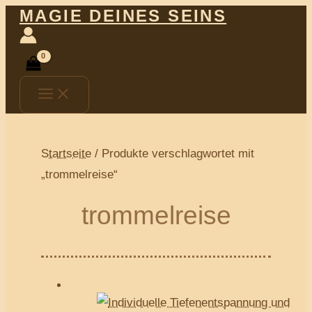
Main
Zum
MAGIE DEINES SEINS
Menu
Inhalt
springen
Startseite
/ Produkte verschlagwortet mit
„trommelreise“
trommelreise