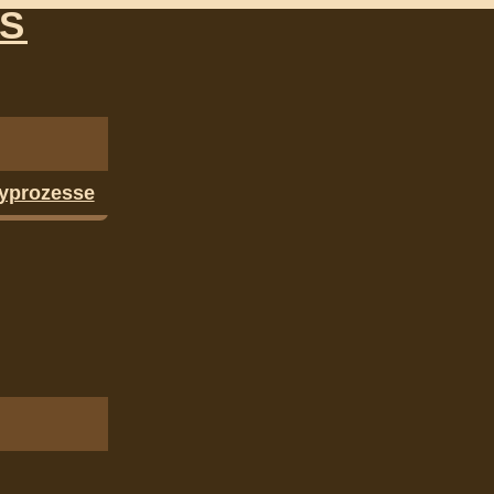
NS
yprozesse