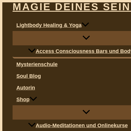
Menü
Menü
MAGIE DEINES SEI
Zum
umschalten
umschalten
Inhalt
springen
Lightbody Healing & Yoga
Access Consciousness Bars und Bod
Mysterienschule
Soul Blog
Autorin
Shop
Audio-Meditationen und Onlinekurse