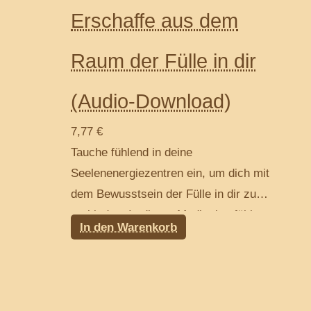
Erschaffe aus dem
Raum der Fülle in dir
(Audio-Download)
7,77
€
Tauche fühlend in deine
Seelenenergiezentren ein, um dich mit
dem Bewusstsein der Fülle in dir zu
verbinden. In dieser Meditation fühlst
In den Warenkorb
du dich durch energetisch durch deine
energetischen Räume und nährst sie,
informierst sie durch die Fülle und all
dem, was du selbst mit Fülle