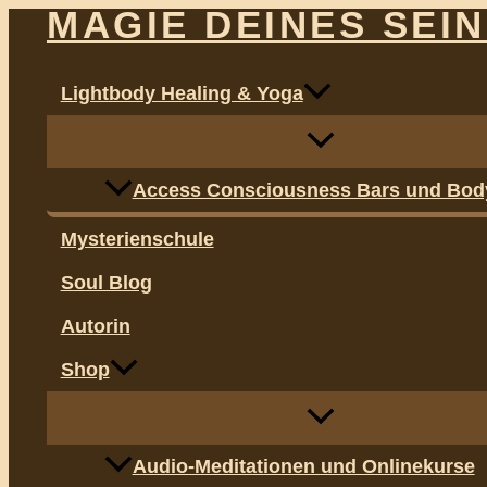
Menü
Menü
MAGIE DEINES SEI
Zum
Dieses
umschalten
umschalten
Inhalt
Produkt
springen
weist
Lightbody Healing & Yoga
mehrere
Varianten
auf.
Access Consciousness Bars und Bod
Die
Mysterienschule
Optionen
können
Soul Blog
auf
Autorin
der
Shop
Produktse
gewählt
werden
Audio-Meditationen und Onlinekurse