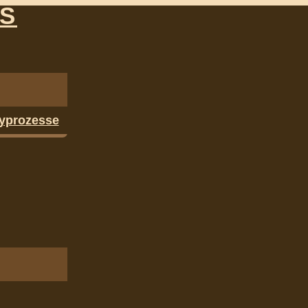
NS
yprozesse
ite