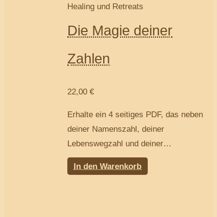
Healing und Retreats
Die Magie deiner
Zahlen
22,00
€
Erhalte ein 4 seitiges PDF, das neben
deiner Namenszahl, deiner
Lebenswegzahl und deiner
Balancezahl eine gechannelte
In den Warenkorb
Auswertung beinhaltet, die dich tiefer
zu dir selbst führt.