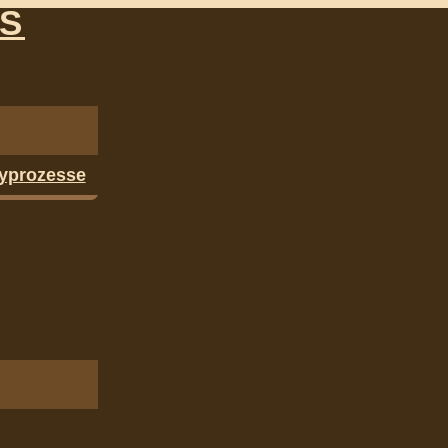
NS
yprozesse