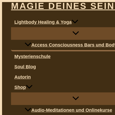
Menü
Menü
MAGIE DEINES SEI
Zum
Ursprünglicher
Aktueller
umschalten
umschalten
Inhalt
Preis
Preis
springen
war:
ist:
Lightbody Healing & Yoga
18,00 €
13,00 €.
Access Consciousness Bars und Bod
Mysterienschule
Soul Blog
Autorin
Shop
Audio-Meditationen und Onlinekurse