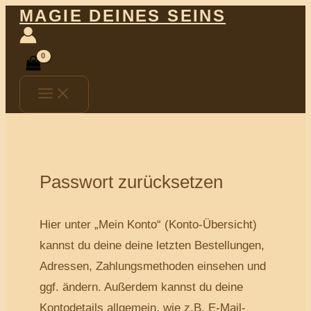
Main
Zum
Erforderlich
MAGIE DEINES SEINS
Menu
Inhalt
springen
Passwort zurücksetzen
Hier unter „Mein Konto“ (Konto-Übersicht)
kannst du deine deine letzten Bestellungen,
Adressen, Zahlungsmethoden einsehen und
ggf. ändern. Außerdem kannst du deine
Kontodetails allgemein, wie z.B. E-Mail-