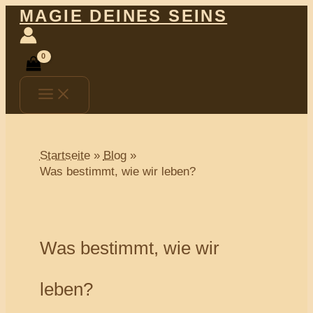
Main
Zum
Post
MAGIE DEINES SEINS
Menu
Inhalt
navigation
springen
Startseite
Blog
Was bestimmt, wie wir leben?
Was bestimmt, wie wir
leben?