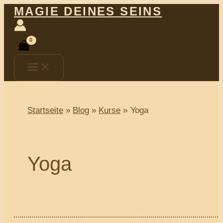
Main
Zum
SchoßraumYoga
MAGIE DEINES SEINS
Menu
Inhalt
springen
Startseite
Blog
Kurse
Yoga
Yoga